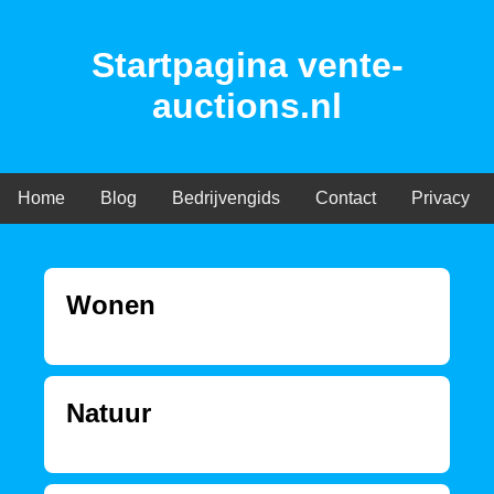
Startpagina vente-
auctions.nl
Home
Blog
Bedrijvengids
Contact
Privacy
Wonen
Natuur