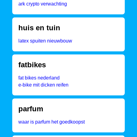
ark crypto verwachting
huis en tuin
latex spuiten nieuwbouw
fatbikes
fat bikes nederland
e-bike mit dicken reifen
parfum
waar is parfum het goedkoopst