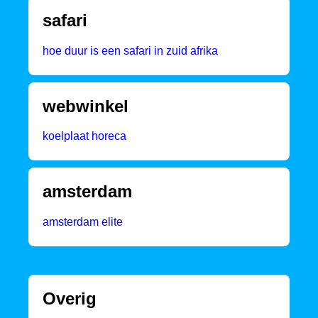
safari
hoe duur is een safari in zuid afrika
webwinkel
koelplaat horeca
amsterdam
amsterdam elite
Overig